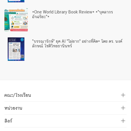
*One World Library Book Review* *"บุคลากร
อัจฉริยะ"*
"บรรณารักษ์" ยุค AI "ไม่ยาก" อย่างที่คิด* โดย ดร. นงค์
ลักษณ์ โชติวิทยธานินทร์
คณะ/โรงเรียน
หน่วยงาน
ลิงก์