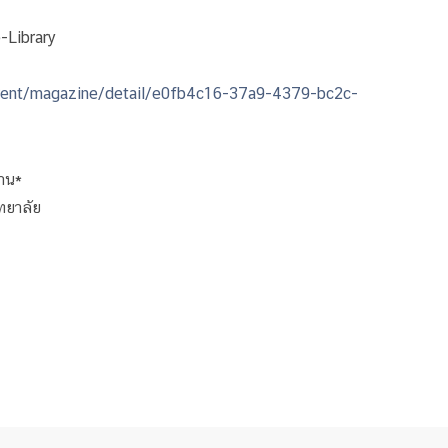
e-Library
om/rent/magazine/detail/e0fb4c16-37a9-4379-bc2c-
าน*
ทยาลัย