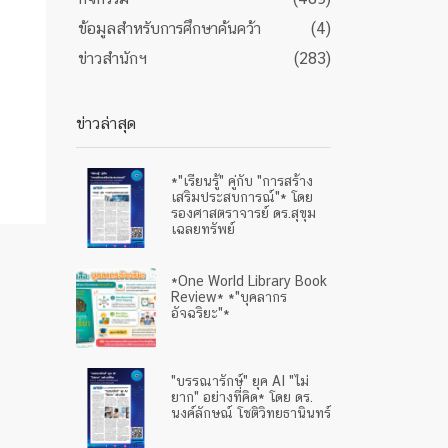
ข้อมูลสำหรับการศึกษาค้นคว้า
(4)
ข่าวสำนักฯ
(283)
ข่าวล่าสุด
*"เรียนรู้" คู่กับ "การสร้าง
เสริมประสบการณ์"* โดย
รองศาสตราจารย์ ดร.สุขุม
เฉลยทรัพย์
*One World Library Book
Review* *"บุคลากร
อัจฉริยะ"*
"บรรณารักษ์" ยุค AI "ไม่
ยาก" อย่างที่คิด* โดย ดร.
นงค์ลักษณ์ โชติวิทยธานินทร์