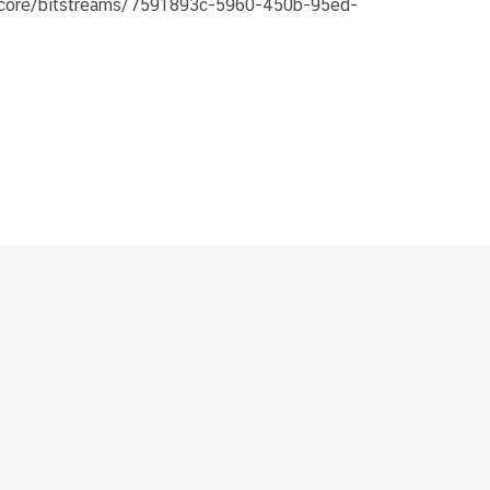
pi/core/bitstreams/7591893c-5960-450b-95ed-