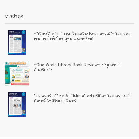
ข่าวล่าสุด
*"เรียนรู้" คู่กับ "การสร้างเสริมประสบการณ์"* โดย รอง
ศาสตราจารย์ ดร.สุขุม เฉลยทรัพย์
*One World Library Book Review* *"บุคลากร
อัจฉริยะ"*
"บรรณารักษ์" ยุค AI "ไม่ยาก" อย่างที่คิด* โดย ดร. นงค์
ลักษณ์ โชติวิทยธานินทร์