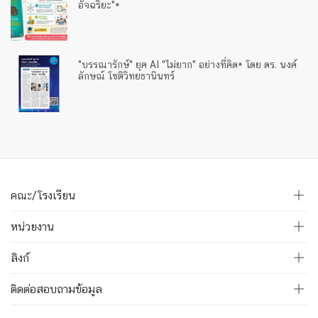
อัจฉริยะ"*
"บรรณารักษ์" ยุค AI "ไม่ยาก" อย่างที่คิด* โดย ดร. นงค์
ลักษณ์ โชติวิทยธานินทร์
คณะ/โรงเรียน
หน่วยงาน
ลิงก์
ติดต่อสอบถามข้อมูล