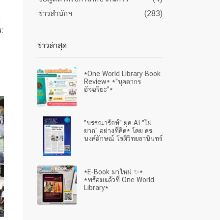
ข่าวสำนักฯ
(283)
ง
พ:
ข่าวล่าสุด
*One World Library Book
Review* *"บุคลากร
อัจฉริยะ"*
"บรรณารักษ์" ยุค AI "ไม่
ยาก" อย่างที่คิด* โดย ดร.
นงค์ลักษณ์ โชติวิทยธานินทร์
*e-Book มาใหม่ ✨*
*พร้อมแล้วที่ One World
Library*