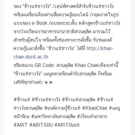
ของ "ข้าวแช่ชาววัง" /เสน่ห์ศาสตร์สำรับข้าวแช่ชาววัง
พร้อมเครื่องเคียงผ่านสื่อความรู้ออนไลน์ /กฤตภาคในรูป
แบบของ e-Book /อบรมระยะสั้น หลักสูตรข้าวแช่ชาววัง
จากโรงเรียนการอาหารนานาชาติสวนดุสิต มารวมไว้
สำหรับผู้สนใจ พร้อมทั้งช่องทางการสั่งซื้อ รับชมองค์
ความรู้และสั่งซื้อ “ข้าวแช่ชาววัง” ได้ที่
http://khao-
chae.dusit.ac.th
หรือสแกน QR Code: สวนดุสิต Khao Chaeเพียงเท่านี้
"ข้าวแช่ชาววัง" เมนูคลายร้อนตำรับสวนดุสิต ก็พร้อม
เสริฟ์ทุกท่านค่ะ ☀️☀️
#ข้าวแช่
#ข้าวแช่ชาววัง
#ข้าวแช่สวนดุสิต
#ข้าวแช่
ชาววังสวนดุสิต
#องค์ความรู้ข้าวแช่
#KhaoChae
#เมนู
หน้าร้อน
#มหาวิทยาลัยสวนดุสิต
#เรียนทำอาหาร
#ARIT
#ARITSDU
#ARITDusit