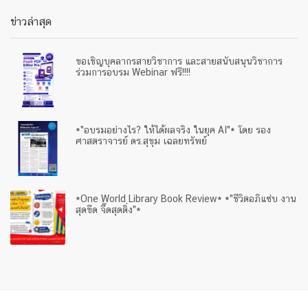
ข่าวล่าสุด
ขอเชิญบุคลากรสายวิชาการ และสายสนับสนุนวิชาการ
ร่วมการอบรม Webinar ฟรี!!!!
*"อบรมอย่างไร? ให้ได้ผลจริง ในยุค AI"* โดย รอง
ศาสตราจารย์ ดร.สุขุม เฉลยทรัพย์
*One World Library Book Review* *"ชีวิตอภิแซ่บ งาน
สุดขีด จี๊ดสุดติ่ง"*