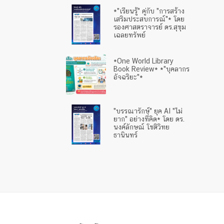
*"เรียนรู้" คู่กับ "การสร้าง
เสริมประสบการณ์"* โดย
รองศาสตราจารย์ ดร.สุขุม
เฉลยทรัพย์
*One World Library
Book Review* *"บุคลากร
อัจฉริยะ"*
"บรรณารักษ์" ยุค AI "ไม่
ยาก" อย่างที่คิด* โดย ดร.
นงค์ลักษณ์ โชติวิทย
ธานินทร์