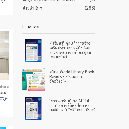
อ 21
ข่าวสำนักฯ
(283)
ข่าวล่าสุด
*"เรียนรู้" คู่กับ "การสร้าง
เสริมประสบการณ์"* โดย
รองศาสตราจารย์ ดร.สุขุม
เฉลยทรัพย์
*One World Library Book
Review* *"บุคลากร
อัจฉริยะ"*
่ผ่านมา
ะชุม
ะชุม
"บรรณารักษ์" ยุค AI "ไม่
ยาก" อย่างที่คิด* โดย ดร.
นงค์ลักษณ์ โชติวิทยธานินทร์