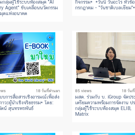
มกลุ่มผู้ใช้ระบบห้องสมุด "AI
กิจกรรม* *วันนี้ วันอะไร หัวข้
ry Agent" ขับเคลื่อนนวัตกรรม
กรกฎาคม - "วันชาติเบลเยียม"*
สมุดแห่งอนาคต
ews
18 วันที่ผ่านมา
85 views
18 วันที
บบการสื่อสารเชิงอารมณ์เพื่อส่ง
มสด. ร่วมกับ บ. iGroup จัดปร
ภาวะผู้นำเชิงจริยธรรม* โดย:
เตรียมความพร้อมการจัดงาน ปร
ัตน์ สุนทรพรพันธ์
กลุ่มผู้ใช้ระบบห้องสมุด ELIB,
Matrix