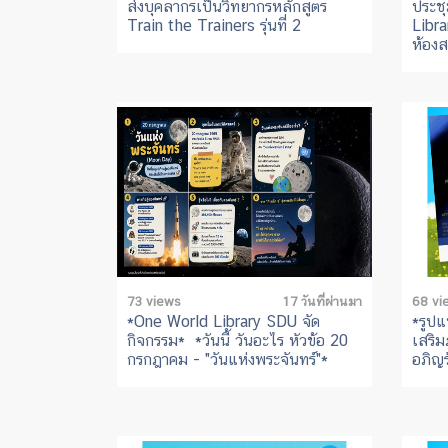
ส่งบุคลากรเป็นวิทยากรหลักสูตร
ประชุ
Train the Trainers รุ่นที่ 2
Libra
ห้อง
73 views
17 วันที่ผ่านมา
68 vi
*One World Library SDU จัด
*รูปแ
กิจกรรม* *วันนี้ วันอะไร หัวข้อ 20
เสริม
กรกฎาคม - "วันแห่งพระจันทร์"*
อภิญร