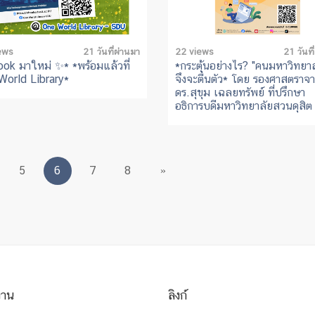
ews
21 วันที่ผ่านมา
22 views
21 วันที
ok มาใหม่ ✨* *พร้อมแล้วที่
*กระตุ้นอย่างไร? "คนมหาวิทยาล
World Library*
จึงจะตื่นตัว* โดย รองศาสตราจา
ดร.สุขุม เฉลยทรัพย์ ที่ปรึกษา
อธิการบดีมหาวิทยาลัยสวนดุสิต
5
6
7
8
»
งาน
ลิงก์