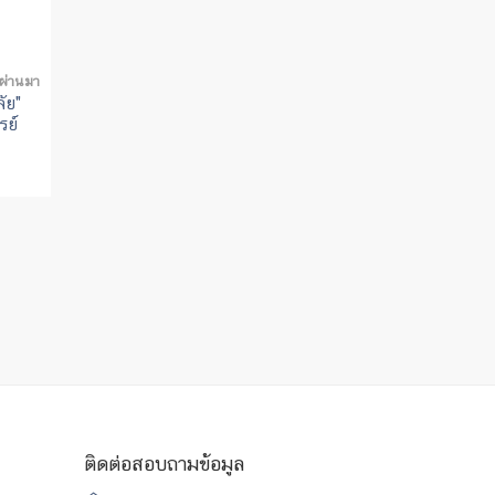
่ผ่านมา
ัย"
รย์
ติดต่อสอบถามข้อมูล