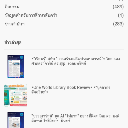
กิจกรรม
(489)
ข้อมูลสำหรับการศึกษาค้นคว้า
(4)
ข่าวสำนักฯ
(283)
ข่าวล่าสุด
*"เรียนรู้" คู่กับ "การสร้างเสริมประสบการณ์"* โดย รอง
ศาสตราจารย์ ดร.สุขุม เฉลยทรัพย์
*One World Library Book Review* *"บุคลากร
อัจฉริยะ"*
"บรรณารักษ์" ยุค AI "ไม่ยาก" อย่างที่คิด* โดย ดร. นงค์
ลักษณ์ โชติวิทยธานินทร์