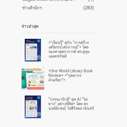
ข่าวสำนักฯ
(283)
ข่าวล่าสุด
*"เรียนรู้" คู่กับ "การสร้าง
เสริมประสบการณ์"* โดย
รองศาสตราจารย์ ดร.สุขุม
เฉลยทรัพย์
*One World Library Book
Review* *"บุคลากร
อัจฉริยะ"*
"บรรณารักษ์" ยุค AI "ไม่
ยาก" อย่างที่คิด* โดย ดร.
นงค์ลักษณ์ โชติวิทยธานินทร์