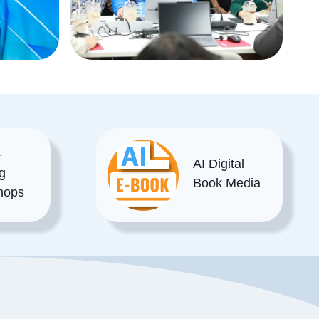
-
AI Digital
g
Book Media
hops