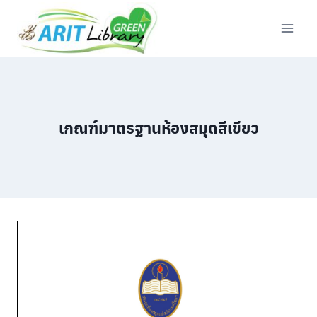
Skip
to
content
เกณฑ์มาตรฐานห้องสมุดสีเขียว