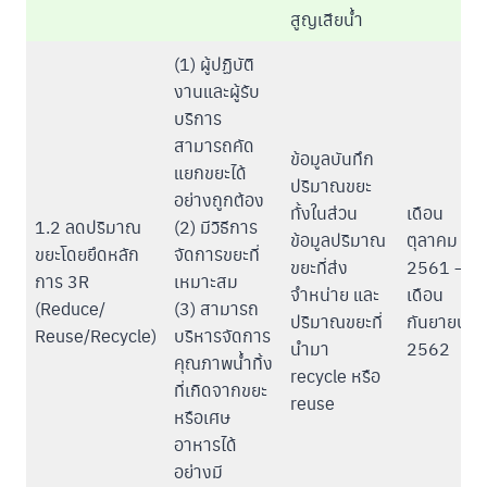
สูญเสียน้ำ
(1) ผู้ปฏิบัติ
งานและผู้รับ
บริการ
สามารถคัด
ข้อมูลบันทึก
แยกขยะได้
ปริมาณขยะ
อย่างถูกต้อง
ทั้งในส่วน
เดือน
1.2 ลดปริมาณ
(2) มีวิธีการ
ข้อมูลปริมาณ
ตุลาคม
ขยะโดยยึดหลัก
จัดการขยะที่
ขยะที่ส่ง
2561 –
การ 3R
เหมาะสม
จำหน่าย และ
เดือน
(Reduce/
(3) สามารถ
ปริมาณขยะที่
กันยายน
Reuse/Recycle)
บริหารจัดการ
นำมา
2562
คุณภาพน้ำทิ้ง
recycle หรือ
ที่เกิดจากขยะ
reuse
หรือเศษ
อาหารได้
อย่างมี