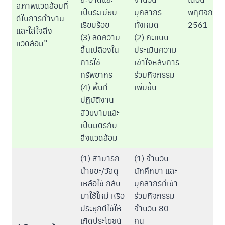
สภาพแวดล้อมที่
เป็นระเบียบ
บุคลากร
พฤศจิกาย
ดีในการทำงาน
เรียบร้อย
ทั้งหมด
2561
และใส่ใจสิ่ง
(3) ลดความ
(2) คะแนน
แวดล้อม”
สิ้นเปลืองใน
ประเมินความ
การใช้
เข้าใจหลังการ
ทรัพยากร
ร่วมกิจกรรม
(4) พื้นที่
เพิ่มขึ้น
ปฏิบัติงาน
สวยงามและ
เป็นมิตรกับ
สิ่งแวดล้อม
(1) สามารถ
(1) จำนวน
นำขยะ/วัสดุ
นักศึกษา และ
เหลือใช้ กลับ
บุคลากรที่เข้า
มาใช้ใหม่ หรือ
ร่วมกิจกรรม
ประยุกต์ใช้ให้
จำนวน 80
เกิดประโยชน์
คน