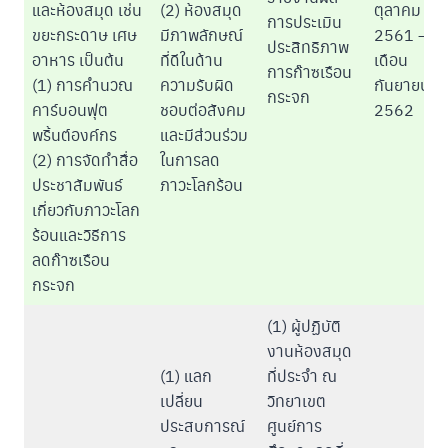
และห้องสมุด เช่น
(2) ห้องสมุด
ตุลาคม
การประเมิน
ขยะกระดาษ เศษ
มีภาพลักษณ์
2561 –
ประสิทธิภาพ
อาหาร เป็นต้น
ที่ดีในด้าน
เดือน
การก๊าซเรือน
(1) การคำนวณ
ความรับผิด
กันยายน
กระจก
คาร์บอนฟุต
ชอบต่อสังคม
2562
พริ้นต์องค์กร
และมีส่วนร่วม
(2) การจัดทำสื่อ
ในการลด
ประชาสัมพันธ์
ภาวะโลกร้อน
เกี่ยวกับภาวะโลก
ร้อนและวิธีการ
ลดก๊าซเรือน
กระจก
(1) ผู้ปฏิบัติ
งานห้องสมุด
(1) แลก
ที่ประจำ ณ
เปลี่ยน
วิทยาเขต
ประสบการณ์
ศูนย์การ