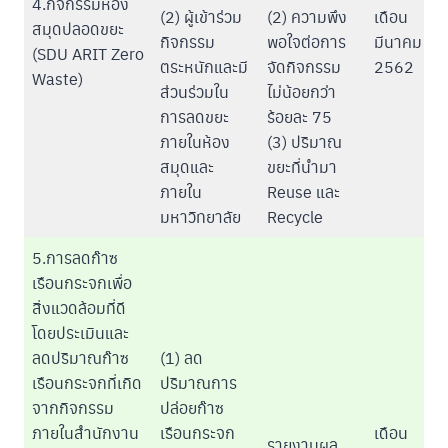
4.กิจกรรมห้อง
(2) ผู้เข้าร่วม
(2) ความพึง
เดือน
สมุดปลอดขยะ
กิจกรรม
พอใจต่อการ
มีนาคม
(SDU ARIT Zero
ตระหนักและมี
จัดกิจกรรม
2562
Waste)
ส่วนร่วมใน
ไม่น้อยกว่า
การลดขยะ
ร้อยละ 75
ภายในห้อง
(3) ปริมาณ
สมุดและ
ขยะที่นำมา
ภายใน
Reuse และ
มหาวิทยาลัย
Recycle
5.การลดก๊าซ
เรือนกระจกเพื่อ
สิ่งแวดล้อมที่ดี
โดยประเมินและ
ลดปริมาณก๊าซ
(1) ลด
เรือนกระจกที่เกิด
ปริมาณการ
จากกิจกรรม
ปล่อยก๊าซ
ภายในสำนักงาน
เรือนกระจก
เดือน
รายงานผล