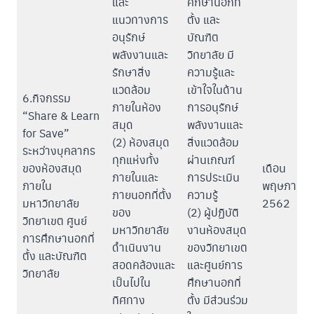
และ
ศึกษานอกที่
แนวทางการ
ตั้ง และ
อนุรักษ์
บัณฑิต
พลังงานและ
วิทยาลัย มี
รักษาสิ่ง
ความรู้และ
แวดล้อม
เข้าใจในด้าน
6.กิจกรรม
ภายในห้อง
การอนุรักษ์
“Share & Learn
สมุด
พลังงานและ
for Save”
(2) ห้องสมุด
สิ่งแวดล้อม
ระหว่างบุคลากร
ทุกแห่งทั้ง
ผ่านเกณฑ์
ของห้องสมุด
เดือน
ภายในและ
การประเมิน
ภายใน
พฤษภาคม
ภายนอกที่ตั้ง
ความรู้
มหาวิทยาลัย
2562
ของ
(2) ผู้ปฏิบัติ
วิทยาเขต ศูนย์
มหาวิทยาลัย
งานห้องสมุด
การศึกษานอกที่
ดำเนินงาน
ของวิทยาเขต
ตั้ง และบัณฑิต
สอดคล้องและ
และศูนย์การ
วิทยาลัย
เป็นไปใน
ศึกษานอกที่
ทิศทาง
ตั้ง มีส่วนร่วม