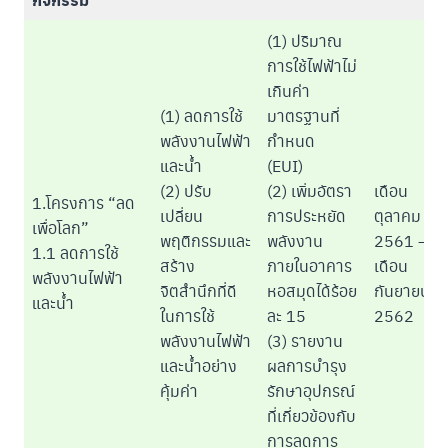
(1) ปริมาณ
การใช้ไฟฟ้าไม่
เกินค่า
(1) ลดการใช้
มาตรฐานที่
พลังงานไฟฟ้า
กำหนด
และน้ำ
(EUI)
(2) ปรับ
(2) เพิ่มอัตรา
เดือน
1.โครงการ “ลด
เปลี่ยน
การประหยัด
ตุลาคม
เพื่อโลก”
พฤติกรรมและ
พลังงาน
2561 –
1.1 ลดการใช้
สร้าง
ภายในอาคาร
เดือน
พลังงานไฟฟ้า
จิตสำนึกที่ดี
หอสมุดได้ร้อย
กันยายน
และน้ำ
ในการใช้
ละ 15
2562
พลังงานไฟฟ้า
(3) รายงาน
และน้ำอย่าง
ผลการบำรุง
คุ้มค่า
รักษาอุปกรณ์
ที่เกี่ยวข้องกับ
การลดการ