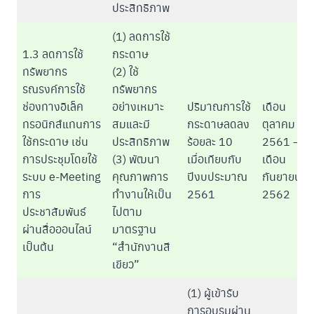
ประสิทธิภาพ
(1) ลดการใช้
1.3 ลดการใช้
กระดาษ
ทรัพยากร
(2) ใช้
รณรงค์การใช้
ทรัพยากร
ช่องทางอิเล็ค
อย่างเหมาะ
ปริมาณการใช้
เดือน
ทรอนิกส์แทนการ
สมและมี
กระดาษลดลง
ตุลาคม
ใช้กระดาษ เช่น
ประสิทธิภาพ
ร้อยละ 10
2561 –
การประชุมโดยใช้
(3) พัฒนา
เมื่อเทียบกับ
เดือน
ระบบ e-Meeting
คุณภาพการ
ปีงบประมาณ
กันยายน
การ
ทำงานให้เป็น
2561
2562
ประชาสัมพันธ์
ไปตาม
ผ่านสื่อออนไลน์
มาตรฐาน
เป็นต้น
“สำนักงานสี
เขียว”
(1) ผู้เข้ารับ
การอบรมผ่าน