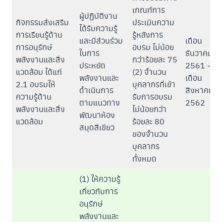
เกณฑ์การ
ผู้ปฏิบัติงาน
กิจกรรมส่งเสริม
ประเมินความ
ได้รับความรู้
การเรียนรู้ด้าน
รู้หลังการ
และมีส่วนร่วม
เดือน
การอนุรักษ์
อบรม ไม่น้อย
ในการ
ธันวาคม
พลังงานและสิ่ง
กว่าร้อยละ 75
ประหยัด
2561 –
แวดล้อม ได้แก่
(2) จำนวน
พลังงานและ
เดือน
2.1 อบรมให้
บุคลากรที่เข้า
ดำเนินการ
สิงหาคม
ความรู้ด้าน
รับการอบรม
ตามแนวทาง
2562
พลังงานและสิ่ง
ไม่น้อยกว่า
พัฒนาห้อง
แวดล้อม
ร้อยละ 80
สมุดสีเขียว
ของจำนวน
บุคลากร
ทั้งหมด
(1) ให้ความรู้
เกี่ยวกับการ
อนุรักษ์
พลังงานและ