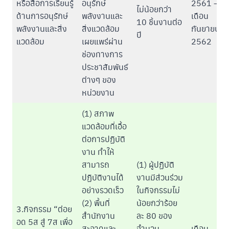
หรือสื่อการเรียนรู้
อนุรักษ์
2561 –
ไม่น้อยกว่า
ด้านการอนุรักษ์
พลังงานและ
เดือน
10 ชิ้นงานต่อ
พลังงานและสิ่ง
สิ่งแวดล้อม
กันยายน
ปี
แวดล้อม
เผยแพร่ผ่าน
2562
ช่องทางการ
ประชาสัมพันธ์
ต่างๆ ของ
หน่วยงาน
(1) สภาพ
แวดล้อมที่เอื้อ
ต่อการปฏิบัติ
งาน ทำให้
สามารถ
(1) ผู้ปฏิบัติ
ปฏิบัติงานได้
งานมีส่วนร่วม
อย่างรวดเร็ว
ในกิจกรรมไม่
(2) พื้นที่
น้อยกว่าร้อย
3.กิจกรรม “ต่อย
สำนักงาน
ละ 80 ของ
อด 5ส สู่ 7ส เพื่อ
สะอาดและ
จำนวน
เดือน