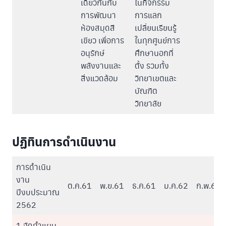
เดียวกันกับ
ในกิจกรรม
การพัฒนา
การแลก
ห้องสมุดสี
เปลี่ยนเรียนรู้
เขียว เพื่อการ
ในทุกศูนย์การ
อนุรักษ์
ศึกษานอกที่
พลังงานและ
ตั้ง รวมทั้ง
สิ่งแวดล้อม
วิทยาเขตและ
บัณฑิต
วิทยาลัย
ปฏิทินการดำเนินงาน
การดำเนิน
งาน
ต.ค.61
พ.ย.61
ธ.ค.61
ม.ค.62
ก.พ.62
ปีงบประมาณ
2562
1.จัดทำแผน