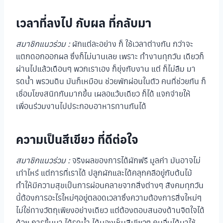
เวลาที่ลงไป กับผล ที่กลับมา
สมาชิกแนวร่วม :
ผักแต่ละอย่าง ก็ ใช้เวลาต่างกัน กว่าจะ
แตกดอกออกผล ซึ่งก็ไม่นานเลย เพราะ ทำงานทุกวัน เดียวก็
ผ่านไปแล้วเดือนๆ พวกเราเอง ก็ยุ่งกับงาน แต่ ก็ไม่ลืม มา
รดน้ำ พรวนดิน มันก็เหมือน ช่วยพักผ่อนในตัว คนที่ช่วยกัน ก็
เชื่อมโยงสนิทกันมากขึ้น เผลอแว้บเดียว ก็ได้ แจกจ่ายให้
เพื่อนร่วมงานไปประกอบอาหารทานกันได้
ความเป็นสีเขียว ที่ดีต่อใจ
สมาชิกแนวร่วม :
จริงผลของการได้ผักฟรี มูลค่า มันอาจไม่
เท่าไหร่ แต่การที่เราได้ ปลูกผักและได้คลุกคลีอยู่กับต้นไม้
ทำให้มีความสุขเป็นการผ่อนคลายจากสิ่งต่างๆ สังคมทุกวัน
นี้ต้องการอะไรใหม่ๆอยู่ตลอดเวลาซึ่งความต้องการสิ่งใหม่ๆ
ไม่ใช่ทางวัตถุเพียงอย่างเดียว แต่ต้องตอบสนองด้านจิตใจได้
ด้วย การขึ้นมา ได้รดน้ำ ได้มองเห็นสีเขียวๆ คนอื่นได้มาใช้