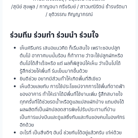
/สุนีย์ สุขพูล / กาญจนา กริ่งรัมย์ / สาวมณีรัตน์ ธำรงรัตนา
/ ชุติวรรณ ภิญญากรณ์
ร่วมทีม ร่วมทำ ร่วมนำ ร่วมใจ
เห็นศรีนคร เสนอแนวคิด ก็เริ่มสนใจ เพราะชอบปลูก
ต้นไม้ อากาศบนนั้นร้อน ก็ท้าทาย ว่าจะใช้ปลูกผักหรือ
ต้นไม้ได้สำเร็จหรือ แต่ ผลก็พิสูจน์ให้เห็น ว่าเป็นไปได้
รู้สึกช่วยให้พื้นที่ ร่มเย็นมากขึ้นด้วย
ยินดีช่วย อยากมีส่วนทำให้เกิดพื้นที่สีเขียว
เห็นด้วยเลยกับ การใช้ประโยชน์จากการใช้พื้นที่ดาดฟ้า
ของอาคาร ทำให้เราได้มีพื้นที่ใช้งานเพิ่ม รู้สึกสบายใจ
ทุกครั้งที่ได้ช่วยรดน้ำหรือดูแลแปลงผักบ้าง แถมยังได้
ผลผลิตที่เป็นผักปลอดสารพิษไปรับประทานที่บ้าน
เป็นการแบ่งปันและดูแลซึ่งกันและกันของคนในองค์กร
อีกด้วย
อะไรที่ เป็นสิ่งดีๆ อันนี้ ช่วยกันได้อยู่แล้วครับ เท่ห์ด้วย