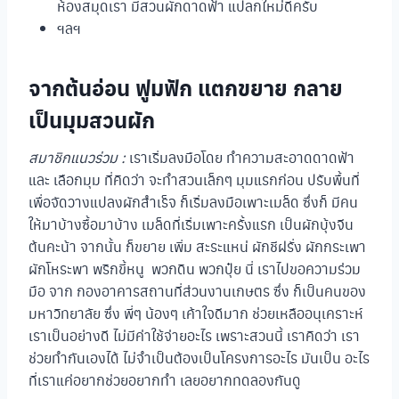
ห้องสมุดเรา มีสวนผักดาดฟ้า แปลกใหม่ดีครับ
ฯลฯ
จากต้นอ่อน ฟูมฟัก แตกขยาย กลาย
เป็นมุมสวนผัก
สมาชิกแนวร่วม :
เราเริ่มลงมือโดย ทำความสะอาดดาดฟ้า
และ เลือกมุม ที่คิดว่า จะทำสวนเล็กๆ มุมแรกก่อน ปรับพื้นที่
เพื่อจัดวางแปลงผักสำเร็จ ก็เริ่มลงมือเพาะเมล็ด ซึ่งก็ มีคน
ให้มาบ้างซื้อมาบ้าง เมล็ดที่เริ่มเพาะครั้งแรก เป็นผักบุ้งจีน
ต้นคะน้า จากนั้น ก็ขยาย เพิ่ม สะระแหน่ ผักชีฝรั่ง ผักกระเพา
ผักโหระพา พริกขี้หนู พวกดิน พวกปุ๋ย นี่ เราไปขอความร่วม
มือ จาก กองอาคารสถานที่ส่วนงานเกษตร ซึ่ง ก็เป็นคนของ
มหาวิทยาลัย ซึ่ง พี่ๆ น้องๆ เค้าใจดีมาก ช่วยเหลืออนุเคราะห์
เราเป็นอย่างดี ไม่มีค่าใช้จ่ายอะไร เพราะสวนนี้ เราคิดว่า เรา
ช่วยทำกันเองได้ ไม่จำเป็นต้องเป็นโครงการอะไร มันเป็น อะไร
ที่เราแค่อยากช่วยอยากทำ เลยอยากทดลองกันดู