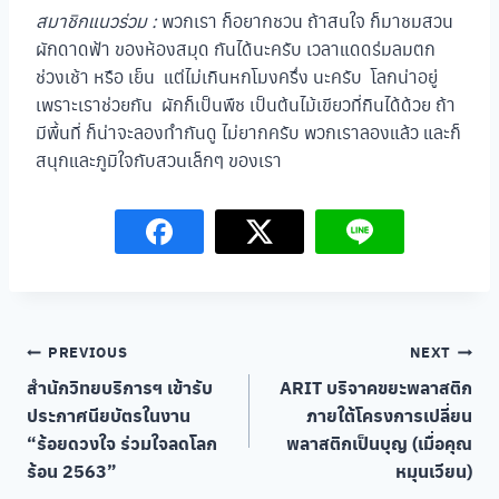
สมาชิกแนวร่วม :
พวกเรา ก็อยากชวน ถ้าสนใจ ก็มาชมสวน
ผักดาดฟ้า ของห้องสมุด กันได้นะครับ เวลาแดดร่มลมตก
ช่วงเช้า หรือ เย็น แต่ไม่เกินหกโมงครึ่ง นะครับ โลกน่าอยู่
เพราะเราช่วยกัน ผักก็เป็นพืช เป็นต้นไม้เขียวที่กินได้ด้วย ถ้า
มีพื้นที่ ก็น่าจะลองทำกันดู ไม่ยากครับ พวกเราลองแล้ว และก็
สนุกและภูมิใจกับสวนเล็กๆ ของเรา
Post
PREVIOUS
NEXT
สำนักวิทยบริการฯ เข้ารับ
ARIT บริจาคขยะพลาสติก
navigation
ประกาศนียบัตรในงาน
ภายใต้โครงการเปลี่ยน
“ร้อยดวงใจ ร่วมใจลดโลก
พลาสติกเป็นบุญ (เมื่อคุณ
ร้อน 2563”
หมุนเวียน)