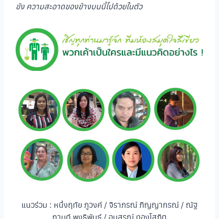
ขัง ความสะอาดของข้างบนนี้ไปด้วยในตัว
แนวร่วม : หนึ่งฤทัย ภูวงค์ / จิราภรณ์ ภิญญากรณ์ / ณัฐ
กานต์ พงธิพันธ์ุ / อนุสรณ์ ทองโสภิต