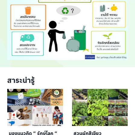
สาระน่ารู้
มองแนวคิด “ รักษ์โลก “
สวนผักสีเขียว